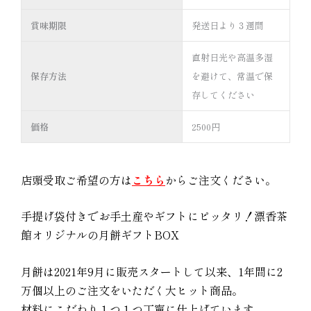
賞味期限
発送日より３週間
直射日光や高温多湿
保存方法
を避けて、常温で保
存してください
価格
2500円
店頭受取ご希望の方は
こちら
からご注文ください。
手提げ袋付きでお手土産やギフトにピッタリ！漂香茶
館オリジナルの月餅ギフトBOX
月餅は2021年9月に販売スタートして以来、1年間に2
万個以上のご注文をいただく大ヒット商品。
材料にこだわり１つ１つ丁寧に仕上げています。