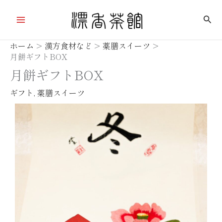
内
検
容
索
を
ホーム
漢方食材など
薬膳スイーツ
ス
月餅ギフトBOX
キ
月餅ギフトBOX
ッ
プ
ギフト
,
薬膳スイーツ