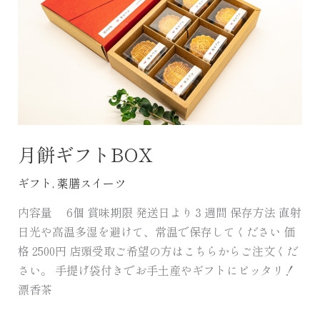
月餅ギフトBOX
ギフト
,
薬膳スイーツ
内容量 6個 賞味期限 発送日より３週間 保存方法 直射
日光や高温多湿を避けて、常温で保存してください 価
格 2500円 店頭受取ご希望の方はこちらからご注文くだ
さい。 手提げ袋付きでお手土産やギフトにピッタリ！
漂香茶