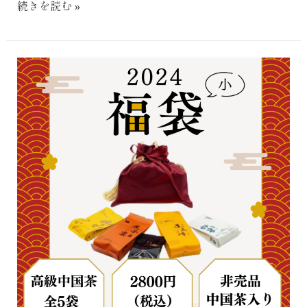
続きを読む »
2024
福
袋
(小)