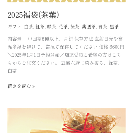
2025福袋(茶葉)
ギフト
,
白茶
,
紅茶
,
緑茶
,
花茶
,
茯茶
,
薬膳茶
,
青茶
,
黒茶
内容量 中国茶8種以上、月餅 保存方法 直射日光や高
温多湿を避けて、常温で保存してください 価格 6600円
＼2025年1月1日予約開始／店頭受取ご希望の方はこち
らからご注文ください。 五臓六腑に染み渡る、緑茶、
白茶
続きを読む »
バ
レ
ン