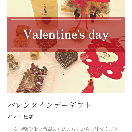
タ
イ
ン
デ
ー
ギ
フ
ト
バレンタインデーギフト
ギフト
,
黒茶
前 次 店頭受取ご希望の方はこちらからご注文くださ