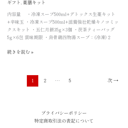
ギフト
,
薬膳キット
内容量 ・冷凍スープ500ml+デトックス生薬キット
+辛味玉 ・冷凍スープ500ml+滋養強壮乾燥キノコミッ
クスキット ・五仁月餅35g×3個 ・茯茶ティーバッグ
5g×6包 賞味期限 ・烏骨鶏四物湯スープ：(冷凍)２
続きを読む »
1
2
…
5
次
→
プライバシーポリシー
特定商取引法の表記について