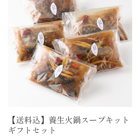
込】
養
生
火
鍋
ス
ー
プ
キ
ッ
ト
ギ
フ
ト
【送料込】養生火鍋スープキット
セ
ギフトセット
ッ
ト