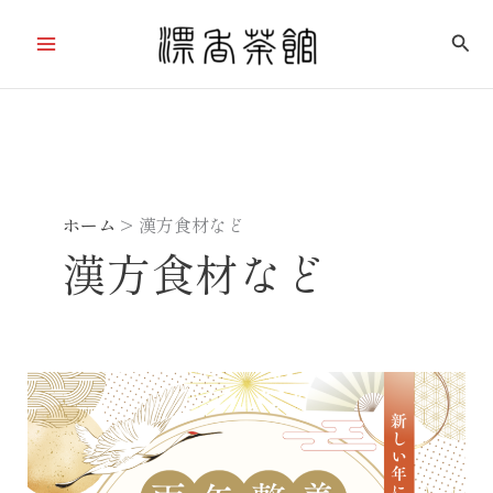
内
検
容
索
を
ス
キ
ッ
プ
ホーム
漢方食材など
漢方食材など
2026
福
袋