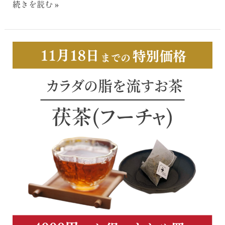
続きを読む »
【発
送
用】
茯
茶
特
別
キ
ャ
ン
ペ
ー
ン