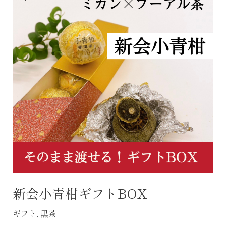
小
青
柑
ギ
フ
ト
BOX
新会小青柑ギフトBOX
ギフト
,
黒茶