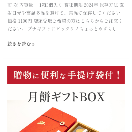
前 次 内容量 1箱3個入り 賞味期限 2024年 保存方法 直
射日光や高温多湿を避けて、常温で保存してください
価格 1100円 店頭受取ご希望の方はこちらからご注文く
ださい。 プチギフトにピッタリ！ちょっとめずらし
続きを読む »
月
餅
ギ
フ
ト
BOX