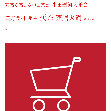
半田運河大茶会
五感で感じる中国茶会
茯茶
薬膳火鍋
漢方食材
秘訣
限定メニュー
養生