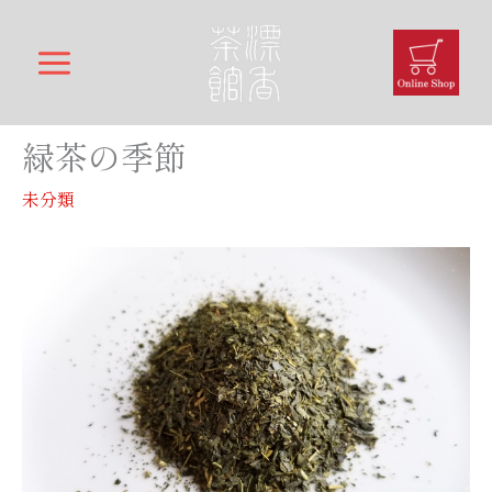
内
容
を
ス
キ
緑茶の季節
ッ
プ
未分類