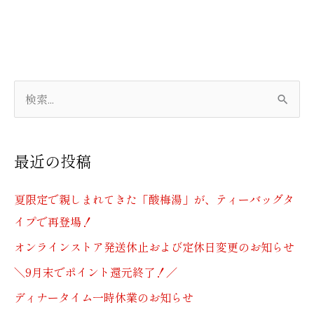
検
索
対
最近の投稿
象
:
夏限定で親しまれてきた「酸梅湯」が、ティーバッグタ
イプで再登場！
オンラインストア発送休止および定休日変更のお知らせ
＼9月末でポイント還元終了！／
ディナータイム一時休業のお知らせ