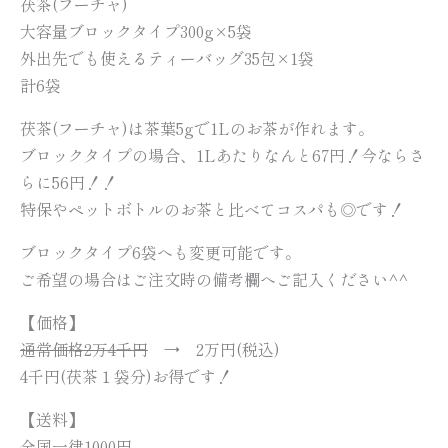
茯茶(フーチャ)
大容量ブロックタイプ300g×5袋
外出先でも使えるティーバッグ35包×1袋
計6袋
茯茶(フーチャ)は茶葉5gで1Lのお茶が作れます。
ブロックタイプの場合、1Lあたりなんと67円！今ならさ
らに56円！！
特保やペットボトルのお茶と比べてコスパも◎です！
ブロックタイプ6袋へも変更可能です。
ご希望の場合はご注文時の備考欄へご記入ください^^
【価格】
通常価格2万4千円
→ 2万円(税込)
4千円(茯茶１袋分)お得です！
【送料】
全国一律1000円