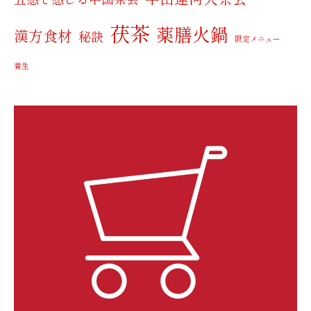
茯茶
薬膳火鍋
漢方食材
秘訣
限定メニュー
養生