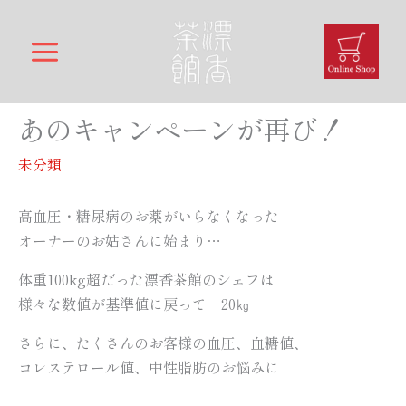
内
容
を
ス
キ
あのキャンペーンが再び！
ッ
プ
未分類
高血圧・糖尿病のお薬がいらなくなった
オーナーのお姑さんに始まり…
体重100kg超だった漂香茶館のシェフは
様々な数値が基準値に戻って－20㎏
さらに、たくさんのお客様の血圧、血糖値、
コレステロール値、中性脂肪のお悩みに