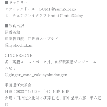
■ギャラリー
セラミックドール SUMI @sumi5151ko
ミニチュアクレイクラフトmini @mini32clay
■飲食出店
漂香茶館
紅茶魯肉飯、四物湯スープなど
@hyokochakan
GINGERZONE
炙り薬膳ローストポーク丼、自家製薬膳ジンジャーエー
ルなど
@ginger_zone_yakusyokudougen
半田運河大茶会
日時：2023年12月3日（日）10時-16時
会場：国指定文化財 小栗家住宅、旧中埜半六邸、半六庭
園