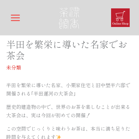
内
容
を
ス
キ
半田を繁栄に導いた名家でお
ッ
茶会
プ
未分類
半田を繁栄に導いた名家、小栗家住宅と旧中埜半六邸で
開催される｢半田運河の大茶会｣
歴史的建造物の中で、世界のお茶を楽しむことが出来る
大茶会は、実は今回が初めての開催！
この空間でじっくりと味わうお茶は、本当に満ち足りた
時間を与えてくれます