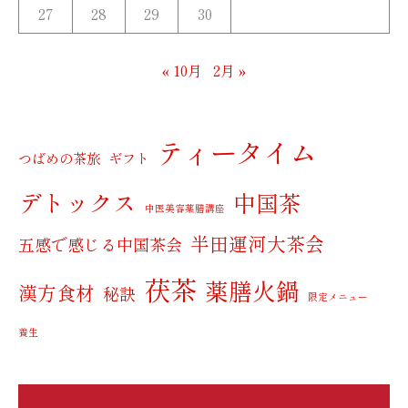
27
28
29
30
« 10月
2月 »
ティータイム
つばめの茶旅
ギフト
デトックス
中国茶
中医美容薬膳講座
半田運河大茶会
五感で感じる中国茶会
茯茶
薬膳火鍋
漢方食材
秘訣
限定メニュー
養生