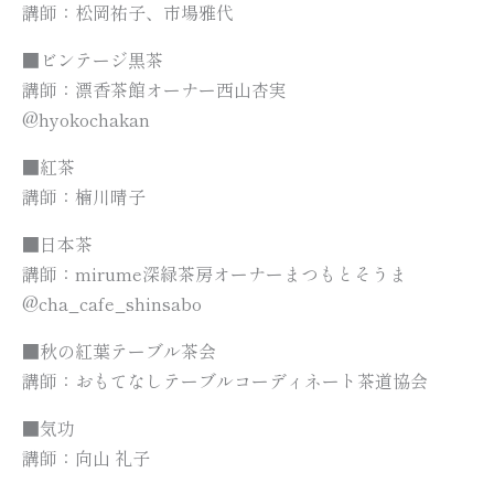
講師：松岡祐子、市場雅代
■ビンテージ黒茶
講師：漂香茶館オーナー西山杏実
@hyokochakan
■紅茶
講師：楠川晴子
■日本茶
講師：mirume深緑茶房オーナーまつもとそうま
@cha_cafe_shinsabo
■秋の紅葉テーブル茶会
講師：おもてなしテーブルコーディネート茶道協会
■気功
講師：向山 礼子