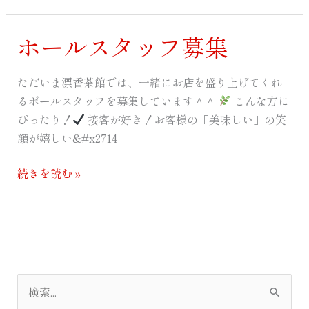
の
茶
ホールスタッフ募集
旅」
ホ
ー
ル
ただいま漂香茶館では、一緒にお店を盛り上げてくれ
ス
るボールスタッフを募集しています＾＾
こんな方に
タ
ぴったり！
接客が好き！お客様の「美味しい」の笑
ッ
顔が嬉しい&#x2714
フ
募
続きを読む »
集
検