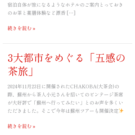
宿泊自体が旅になるようなホテルのご案内とっておき
「つ
のお茶と薬膳体験など漂香 […]
ば
め
続きを読む »
の
茶
旅」
3大都市をめぐる「五感の
3
大
茶旅」
都
市
2024年11月23日に開催されたCHAKOBA(大茶会)の
を
際、蘇州から茶人小元さんを招いてのビンテージ茶席
め
が大好評で「蘇州へ行ってみたい」とのお声を多くい
ぐ
ただきました。そこで今年は蘇州ツアーも開催決定
る
「五
続きを読む »
感