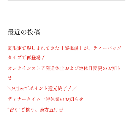
索
対
象
最近の投稿
:
夏限定で親しまれてきた「酸梅湯」が、ティーバッグ
タイプで再登場！
オンラインストア発送休止および定休日変更のお知ら
せ
＼9月末でポイント還元終了！／
ディナータイム一時休業のお知らせ
“香り”で整う。漢方五行香