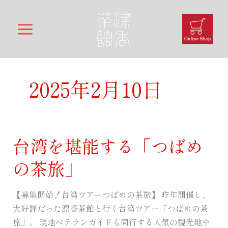
内
容
を
ス
キ
ッ
2025年2月10日
プ
台湾を堪能する「つばめ
台
湾
の茶旅」
を
堪
【募集開始！台湾ツアーつばめの茶旅】 昨年開催し、
能
大好評だった漂香茶館と行く台湾ツアー「つばめの茶
す
旅」。 現地ベテランガイドも同行する人気の観光地や
る