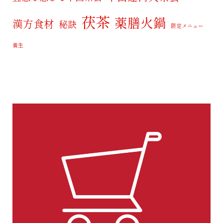
茯茶
薬膳火鍋
漢方食材
秘訣
限定メニュー
養生